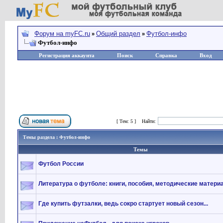
Форум на myFC.ru
Общий раздел
Футбол-инфо
»
»
Футбол-инфо
Регистрация аккаунта
Поиск
Справка
Вход
Страница
1
из
1
[ Тем: 5 ]
Найти:
Темы раздела : Футбол-инфо
Темы
Футбол России
Литература о футболе: книги, пособия, методические матер
Где купить футзалки, ведь сокро стартует новый сезон...