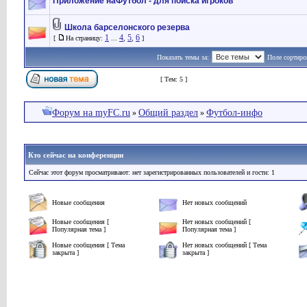
Приложение наФутбол - для поиска игроков
Школа барселонского резерва
1
4
5
6
[
На страницу:
...
,
,
]
Показать темы за:
Поле сортиро
Страница
1
из
1
[ Тем: 5 ]
Форум на myFC.ru
Общий раздел
Футбол-инфо
»
»
Кто сейчас на конференции
Сейчас этот форум просматривают: нет зарегистрированных пользователей и гости: 1
Новые сообщения
Нет новых сообщений
Новые сообщения [
Нет новых сообщений [
Популярная тема ]
Популярная тема ]
Новые сообщения [ Тема
Нет новых сообщений [ Тема
закрыта ]
закрыта ]