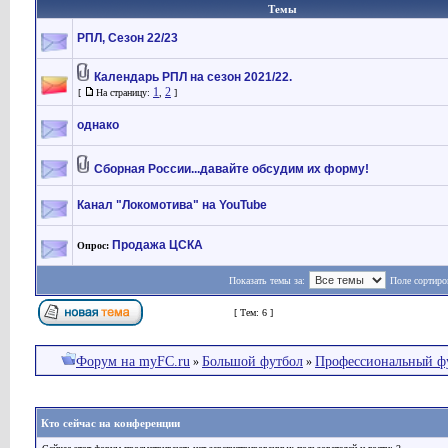
Темы
РПЛ, Сезон 22/23
Календарь РПЛ на сезон 2021/22.
1
2
[
На страницу:
,
]
однако
Сборная России...давайте обсудим их форму!
Канал "Локомотива" на YouTube
Продажа ЦСКА
Опрос:
Показать темы за:
Поле сортиро
Страница
1
из
1
[ Тем: 6 ]
Форум на myFC.ru
Большой футбол
Профессиональный ф
»
»
Кто сейчас на конференции