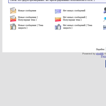
Сейчас этот форум просматривают: нет зарегистрированных пользователей и гости: 2
Новые сообщения
Нет новых сообщений
Новые сообщения [
Нет новых сообщений [
Популярная тема ]
Популярная тема ]
Новые сообщения [ Тема
Нет новых сообщений [ Тема
закрыта ]
закрыта ]
Перейти:
Powered by
phpBB
©
Рус