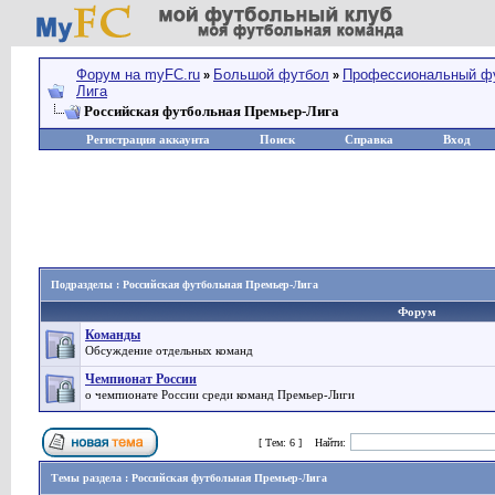
Форум на myFC.ru
Большой футбол
Профессиональный ф
»
»
Лига
Российская футбольная Премьер-Лига
Регистрация аккаунта
Поиск
Справка
Вход
Подразделы : Российская футбольная Премьер-Лига
Форум
Команды
Обсуждение отдельных команд
Чемпионат России
о чемпионате России среди команд Премьер-Лиги
Страница
1
из
1
[ Тем: 6 ]
Найти:
Темы раздела : Российская футбольная Премьер-Лига