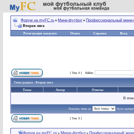
Форум на myFC.ru
Мини-футбол
Профессиональный мини
»
»
Вторая лига
Регистрация аккаунта
Поиск
Справка
Вход
Страница
1
из
1
[ Тем: 0 ]
Найти:
Темы раздела : Вторая лига
Темы
Автор
Ответы
В этом
Показать темы за:
Поле сортиро
Страница
1
из
1
[ Тем: 0 ]
Форум на myFC.ru
Мини-футбол
Профессиональный мин
»
»