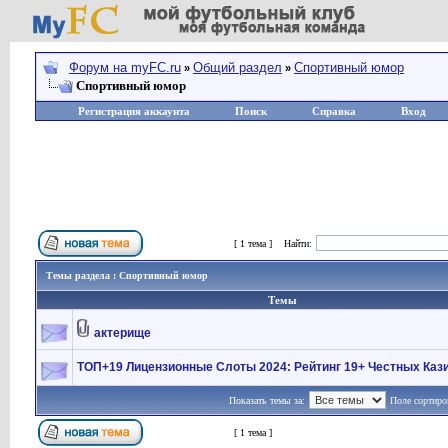
Форум на myFC.ru
Общий раздел
Спортивный юмор
»
»
Спортивный юмор
Регистрация аккаунта
Поиск
Справка
Вход
Страница
1
из
1
[ 1 тема ]
Найти:
Темы раздела : Спортивный юмор
Темы
актерище
ТОП+19 Лицензионные Слоты 2024: Рейтинг 19+ Честных Кази
Показать темы за:
Поле сортиро
Страница
1
из
1
[ 1 тема ]