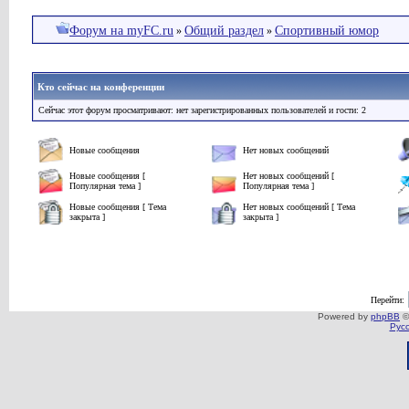
Форум на myFC.ru
Общий раздел
Спортивный юмор
»
»
Кто сейчас на конференции
Сейчас этот форум просматривают: нет зарегистрированных пользователей и гости: 2
Новые сообщения
Нет новых сообщений
Новые сообщения [
Нет новых сообщений [
Популярная тема ]
Популярная тема ]
Новые сообщения [ Тема
Нет новых сообщений [ Тема
закрыта ]
закрыта ]
Перейти:
Powered by
phpBB
©
Рус