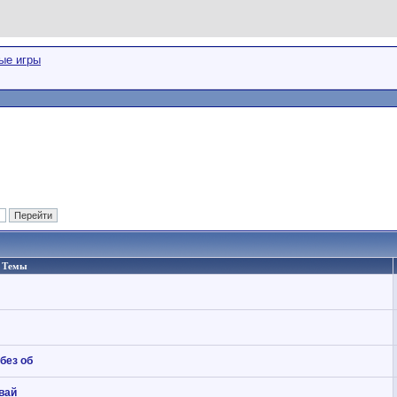
ые игры
Темы
без об
вай