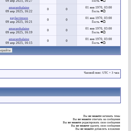
09 апр 2025, 16:27
Гость
amaranthalaine
01 янв 1970, 03:00
0
0
09 апр 2025, 16:22
Гость
gaylacrimson
01 янв 1970, 03:00
0
0
09 апр 2025, 16:21
Гость
amaranthalaine
01 янв 1970, 03:00
0
0
09 апр 2025, 16:19
Гость
amaranthalaine
01 янв 1970, 03:00
0
0
09 апр 2025, 16:15
Гость
Часовой пояс: UTC + 3 часа
Вы
не можете
начинать темы
Вы
не можете
отвечать на сообщения
Вы
не можете
редактировать свои сообщения
Вы
не можете
удалять свои сообщения
Вы
не можете
добавлять вложения