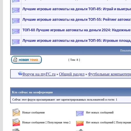
Лучшие игровые автоматы на деньги ТОП-85: Играй и выигры
Лучшие игровые автоматы на деньги ТОП-55: Рейтинг автома
ТОП-60 Лучшие игровые автоматы на деньги 2024: Надежные
Лучшие игровые автоматы на деньги ТОП-95: Игровые площа
Показать
Страница
1
из
1
[ Тем: 8 ]
Форум на myFC.ru
Общий раздел
Футбольные компьютер
»
»
Кто сейчас на конференции
Сейчас этот форум просматривают: нет зарегистрированных пользователей и гости: 1
Новые сообщения
Нет новых сообщений
Новые сообщения [ Популярная тема ]
Нет новых сообщений [ Популярная 