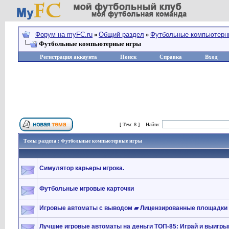
Форум на myFC.ru
Общий раздел
Футбольные компьютерн
»
»
Футбольные компьютерные игры
Регистрация аккаунта
Поиск
Справка
Вход
Страница
1
из
1
[ Тем: 8 ]
Найти:
Темы раздела : Футбольные компьютерные игры
Симулятор карьеры игрока.
Футбольные игровые карточки
Игровые автоматы с выводом ▰ Лицензированные площадки 
Лучшие игровые автоматы на деньги ТОП-85: Играй и выигры