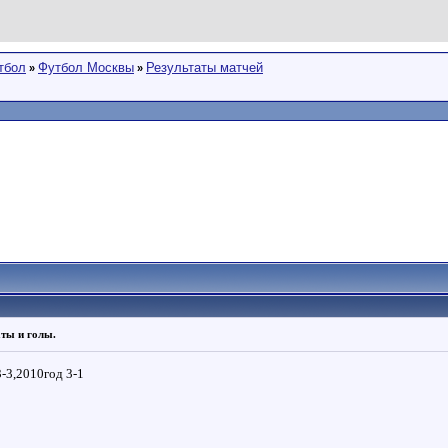
тбол
Футбол Москвы
Результаты матчей
»
»
аты и голы.
-3,2010год 3-1