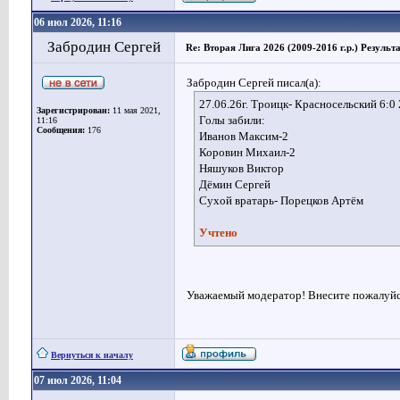
06 июл 2026, 11:16
Забродин Сергей
Re: Вторая Лига 2026 (2009-2016 г.р.) Результ
Забродин Сергей писал(а):
27.06.26г. Троицк- Красносельский 6:0 
Зарегистрирован:
11 мая 2021,
Голы забили:
11:16
Сообщения:
176
Иванов Максим-2
Коровин Михаил-2
Няшуков Виктор
Дёмин Сергей
Сухой вратарь- Порецков Артём
Учтено
Уважаемый модератор! Внесите пожалуйст
Вернуться к началу
07 июл 2026, 11:04