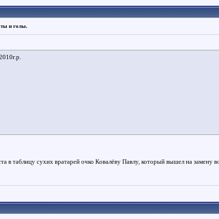
аты и голы.
2010г.р.
а в таблицу сухих вратарей очко Ковалёву Павлу, который вышел на замену в