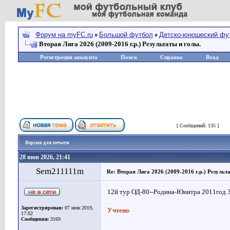
Форум на myFC.ru
Большой футбол
Детско-юношеский фу
»
»
Вторая Лига 2026 (2009-2016 г.р.) Результаты и голы.
Регистрация аккаунта
Поиск
Справка
Вход
Страница
14
из
14
[ Сообщений: 135 ]
Версия для печати
28 июн 2026, 21:41
Sem211111m
Re: Вторая Лига 2026 (2009-2016 г.р.) Результ
12й тур ОД-80--Родина-Юнитра 2011год 3
Зарегистрирован:
07 июн 2019,
Учтено
17:02
Сообщения:
3169