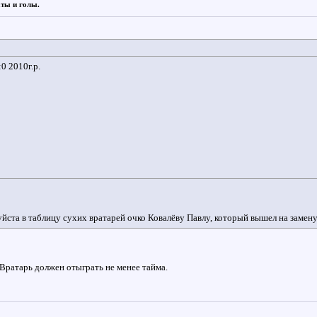
аты и голы.
0 2010г.р.
ста в таблицу сухих вратарей очко Ковалёву Павлу, который вышел на замен
 Вратарь должен отыграть не менее тайма.