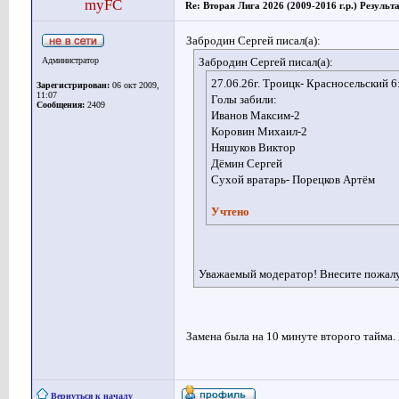
myFC
Re: Вторая Лига 2026 (2009-2016 г.р.) Результ
Забродин Сергей писал(а):
Администратор
Забродин Сергей писал(а):
27.06.26г. Троицк- Красносельский 6:
Зарегистрирован:
06 окт 2009,
11:07
Голы забили:
Сообщения:
2409
Иванов Максим-2
Коровин Михаил-2
Няшуков Виктор
Дёмин Сергей
Сухой вратарь- Порецков Артём
Учтено
Уважаемый модератор! Внесите пожалуй
Замена была на 10 минуте второго тайма.
Вернуться к началу