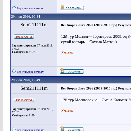
Вернуться к началу
29 июн 2026, 00:24
Sem211111m
Re: Вторая Лига 2026 (2009-2016 г.р.) Результ
12й тур Молния— Торпедовец 2009год 8-0
сухой вратарь— Самило Матвей)
Зарегистрирован:
07 июн 2019,
17:02
Учтено
Сообщения:
3169
Вернуться к началу
29 июн 2026, 19:49
Sem211111m
Re: Вторая Лига 2026 (2009-2016 г.р.) Результ
12й тур Москворечье— Смена-Капотня 20
Зарегистрирован:
07 июн 2019,
Учтено
17:02
Сообщения:
3169
Вернуться к началу