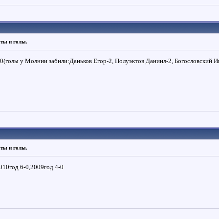
аты и голы.
(голы у Молнии забили:Даньков Егор-2, Полуэктов Даниил-2, Богословский И
аты и голы.
10год 6-0,2009год 4-0