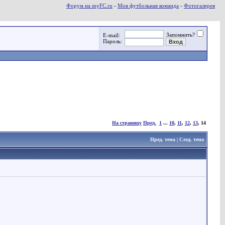
Форум на myFC.ru
-
Моя футбольная команда
-
Фотогалерея
Запомнить?
E-mail:
Пароль:
На страницу
Пред.
1
...
10
,
11
,
12
,
13
,
14
Пред. тема
|
След. тема