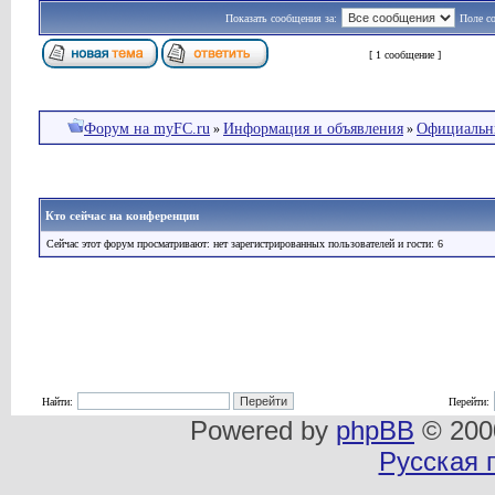
Показать сообщения за:
Поле с
Страница
1
из
1
[ 1 сообщение ]
Форум на myFC.ru
Информация и объявления
Официальны
»
»
Кто сейчас на конференции
Сейчас этот форум просматривают: нет зарегистрированных пользователей и гости: 6
Найти:
Перейти:
Powered by
phpBB
© 2000
Русская 