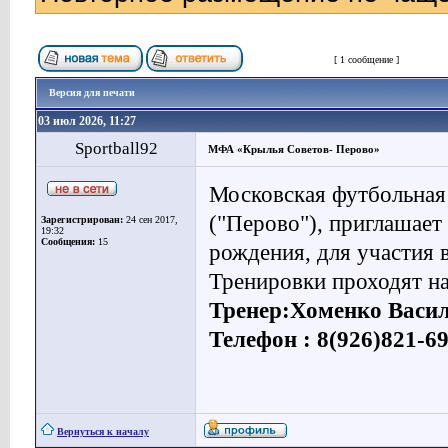
Страница
1
из
1
[ 1 сообщение ]
Версия для печати
03 июл 2026, 11:27
Sportball92
МФА «Крылья Советов- Перово»
Московская футбольная 
("Перово"), приглашает
Зарегистрирован:
24 сен 2017,
19:32
Сообщения:
15
рождения, для участия 
Тренировки проходят на
Тренер:Хоменко Васи
Телефон : 8(926)821-69
Вернуться к началу