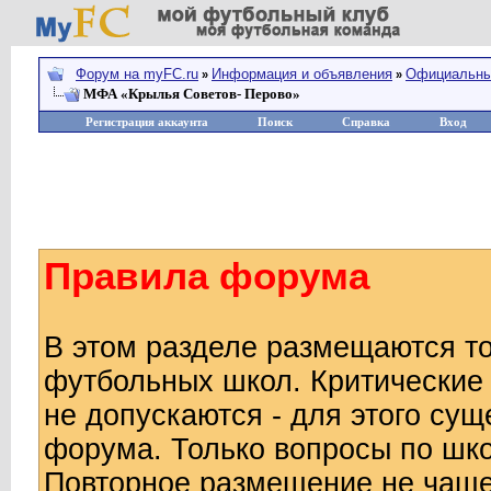
Форум на myFC.ru
Информация и объявления
Официальны
»
»
МФА «Крылья Советов- Перово»
Регистрация аккаунта
Поиск
Справка
Вход
Правила форума
В этом разделе размещаются то
футбольных школ. Критические
не допускаются - для этого су
форума. Только вопросы по шко
Повторное размещение не чаще о