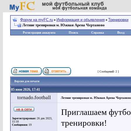
Форум на myFC.ru
Информация и объявления
Тренировки
»
»
Летние тренировки м. Южная Арена Чертаново
Регистрация аккаунта
Поиск
Справка
Вход
Страница
1
из
1
[ Сообщений: 2 ]
Версия для печати
05 июн 2026, 17:41
tornado.football
Летние тренировки м. Южная Арена Чертанов
Приглашаем футбол
Зарегистрирован:
26 дек 2023,
тренировки!
15:18
Сообщения:
19