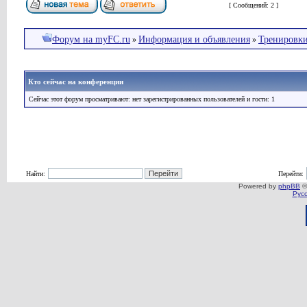
Страница
1
из
1
[ Сообщений: 2 ]
Форум на myFC.ru
Информация и объявления
Тренировк
»
»
Кто сейчас на конференции
Сейчас этот форум просматривают: нет зарегистрированных пользователей и гости: 1
Найти:
Перейти:
Powered by
phpBB
©
Рус