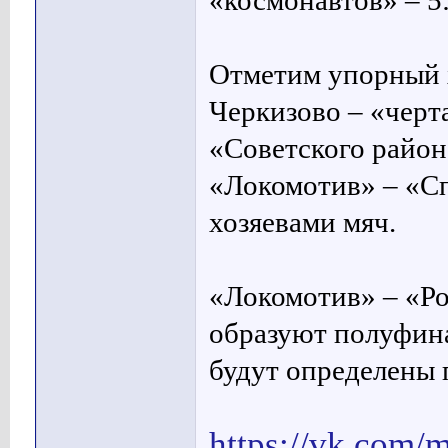
«космонавтов» – 5:
Отметим упорный х
Черкизово – «черт
«Советского района
«Локомотив» – «С
хозяевами мяч.
«Локомотив» – «Р
образуют полуфина
будут определены 
https://vk.com/