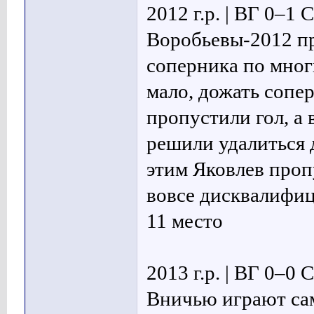
2012 г.р. | ВГ 0–1
Воробьевы-2012 п
соперника по мног
мало, дожать сопе
пропустили гол, а 
решили удалиться 
этим Яковлев проп
вовсе дисквалифиц
11 место
2013 г.р. | ВГ 0–0
Вничью играют са