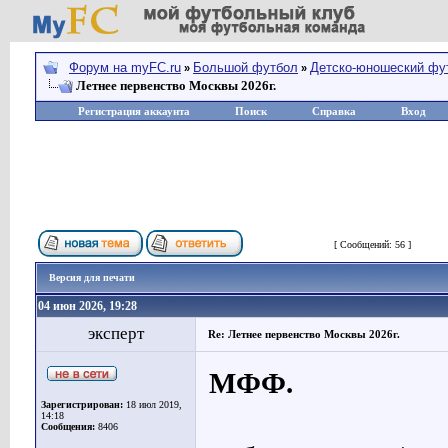
Форум на myFC.ru
Большой футбол
Детско-юношеский фу
»
»
Летнее первенство Москвы 2026г.
Регистрация аккаунта
Поиск
Справка
Вход
Страница
5
из
6
[ Сообщений: 56 ]
Версия для печати
04 июн 2026, 19:28
эксперт
Re: Летнее первенство Москвы 2026г.
МФФ.
Зарегистрирован:
18 июл 2019,
14:18
Сообщения:
8406