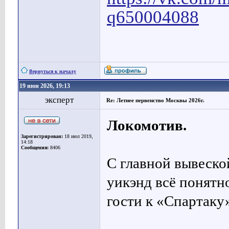
q650004088
Вернуться к началу
19 июн 2026, 19:13
эксперт
Re: Летнее первенство Москвы 2026г.
Локомотив.
Зарегистрирован:
18 июл 2019,
14:18
Сообщения:
8406
С главной вывеско
уикэнд всё понятн
гости к «Спартаку