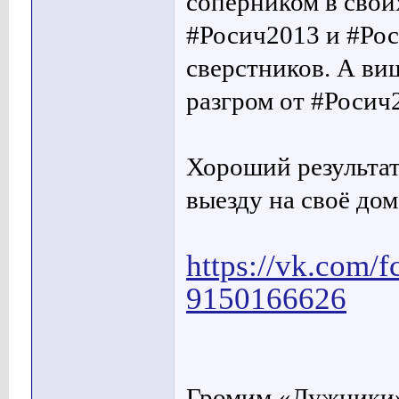
соперником в свои
#Росич2013 и #Рос
сверстников. А ви
разгром от #Росич
Хороший результат 
выезду на своё до
https://vk.com/
9150166626
Громим «Лужники