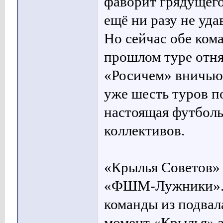
фаворит грядущего
ещё ни разу не уда
Но сейчас обе ком
прошлом туре отня
«Росичем» вничью
уже шесть туров п
настоящая футболь
коллективов.
«Крылья Советов»
«ФШМ-Лужники». В 
команды из подвал
момент «Крылья» з