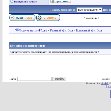
Вернуться к началу
Показать сообщения за:
Поле с
Страница
1
из
1
[ 1 сообщение ]
Форум на myFC.ru
Разный футбол
Пляжный футбол
»
»
Кто сейчас на конференции
Сейчас этот форум просматривают: нет зарегистрированных пользователей и гости: 1
Найти:
Перейти:
Powered by
phpBB
©
Рус