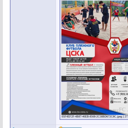
05F4EF2F-4B87-46EB-8568-2C58BD672C8C.jpeg [ 277.