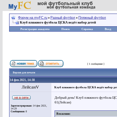
Форум на myFC.ru
Разный футбол
Пляжный футбол
»
»
Клуб пляжного футбола ЦСКА ведёт набор детей
Регистрация аккаунта
Поиск
Справка
Вход
Страница
1
из
1
[ 1 сообщение ]
Версия для печати
14 фев 2021, 14:38
ЛейсанV
Клуб пляжного футбола ЦСКА ведёт набор де
Добрый день! Клуб пляжного футбола ЦСК
61(Лейсан)
Зарегистрирован:
14 фев 2021,
14:29
Сообщения:
8
Вложения: