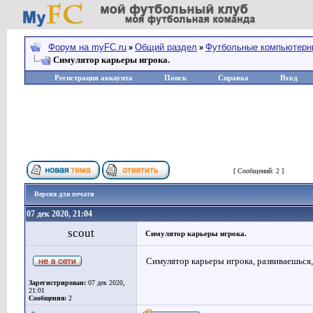
Форум на myFC.ru
Общий раздел
Футбольные компьютерн
»
»
Симулятор карьеры игрока.
Регистрация аккаунта
Поиск
Справка
Вход
Страница
1
из
1
[ Сообщений: 2 ]
Версия для печати
07 дек 2020, 21:04
scout
Симулятор карьеры игрока.
Симулятор карьеры игрока, развиваешься,
Зарегистрирован:
07 дек 2020,
21:01
Сообщения:
2