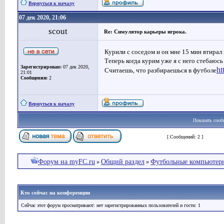
Вернуться к началу
07 дек 2020, 21:06
scout
Re: Симулятор карьеры игрока.
Курили с соседом и он мне 15 мин втирал 
Теперь когда курим уже я с него стебаюсь )
Зарегистрирован:
07 дек 2020,
ht
Считаешь, что разбираешься в футболе
21:01
Сообщения:
2
Вернуться к началу
Показать сооб
Страница
1
из
1
[ Сообщений: 2 ]
Форум на myFC.ru
Общий раздел
Футбольные компьютер
»
»
Кто сейчас на конференции
Сейчас этот форум просматривают: нет зарегистрированных пользователей и гости: 1