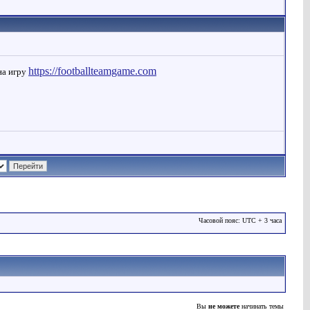
https://footballteamgame.com
на игру
Часовой пояс: UTC + 3 часа
Вы
не можете
начинать темы