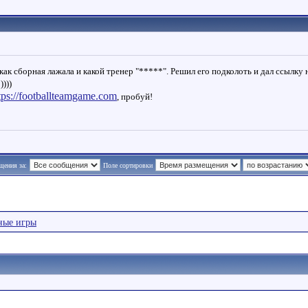
как сборная лажала и какой тренер "*****". Решил его подколоть и дал ссылку 
)))
tps://footballteamgame.com
, пробуй!
щения за:
Поле сортировки
ные игры