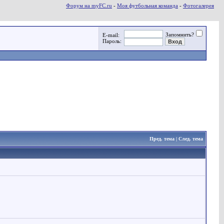
Форум на myFC.ru
-
Моя футбольная команда
-
Фотогалерея
Запомнить?
E-mail:
Пароль:
Пред. тема
|
След. тема